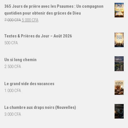
365 Jours de prière avec les Psaumes : Un compagnon
quotidien pour obtenir des grâces de Dieu
Le
Le
7.000
CFA
5.000
CFA
prix
prix
initial
actuel
Textes & Prières du Jour – Août 2026
était :
est :
500
CFA
7.000 CFA.
5.000 CFA.
Un si long chemin
2.500
CFA
Le grand vide des vacances
1.000
CFA
La chambre aux draps noirs (Nouvelles)
3.000
CFA