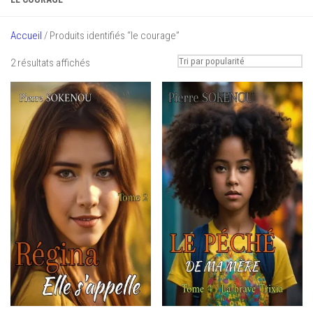
Accueil
/ Produits identifiés “le courage”
Trié
2 résultats affichés
par
popularité