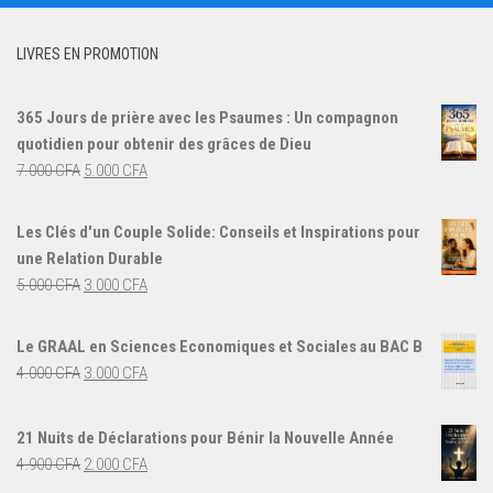
LIVRES EN PROMOTION
365 Jours de prière avec les Psaumes : Un compagnon
quotidien pour obtenir des grâces de Dieu
Le
Le
7.000
CFA
5.000
CFA
prix
prix
initial
actuel
Les Clés d'un Couple Solide: Conseils et Inspirations pour
était :
est :
une Relation Durable
7.000 CFA.
5.000 CFA.
Le
Le
5.000
CFA
3.000
CFA
prix
prix
initial
actuel
Le GRAAL en Sciences Economiques et Sociales au BAC B
était :
est :
Le
Le
4.000
CFA
3.000
CFA
5.000 CFA.
3.000 CFA.
prix
prix
initial
actuel
21 Nuits de Déclarations pour Bénir la Nouvelle Année
était :
est :
Le
Le
4.900
CFA
2.000
CFA
4.000 CFA.
3.000 CFA.
prix
prix