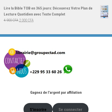
initial
actuel
Lire la Bible TOB en 365 jours: Découvrez Votre Plan de
était :
est :
Lecture Quotidien avec Texte Complet
4.900 CFA.
2.000 CFA.
Le
Le
4.900
CFA
2.000
CFA
prix
prix
initial
actuel
était :
est :
4.900 CFA.
2.000 CFA.
Gagnez de l'argent par affiliation
S'inscrire
Se connecter