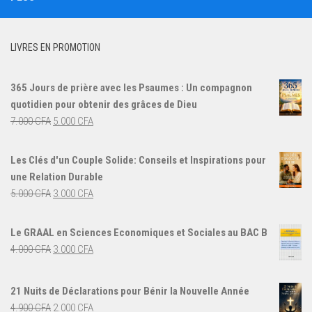
LIVRES EN PROMOTION
365 Jours de prière avec les Psaumes : Un compagnon
quotidien pour obtenir des grâces de Dieu
Le
Le
7.000
CFA
5.000
CFA
prix
prix
initial
actuel
Les Clés d'un Couple Solide: Conseils et Inspirations pour
était :
est :
une Relation Durable
7.000 CFA.
5.000 CFA.
Le
Le
5.000
CFA
3.000
CFA
prix
prix
initial
actuel
Le GRAAL en Sciences Economiques et Sociales au BAC B
était :
est :
Le
Le
4.000
CFA
3.000
CFA
5.000 CFA.
3.000 CFA.
prix
prix
initial
actuel
21 Nuits de Déclarations pour Bénir la Nouvelle Année
était :
est :
Le
Le
4.900
CFA
2.000
CFA