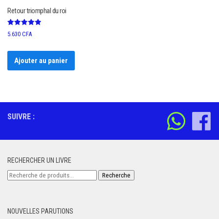
Retour triomphal du roi
Note
5.630
CFA
5.00
sur 5
Ajouter au panier
SUIVRE :
RECHERCHER UN LIVRE
Recherche
Recherche
pour :
NOUVELLES PARUTIONS