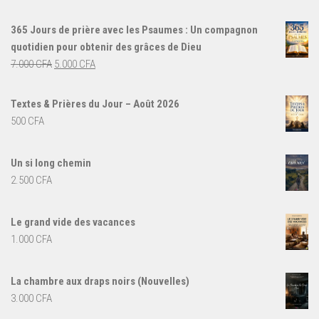
365 Jours de prière avec les Psaumes : Un compagnon
quotidien pour obtenir des grâces de Dieu
Le
Le
7.000
CFA
5.000
CFA
prix
prix
initial
actuel
Textes & Prières du Jour – Août 2026
était :
est :
500
CFA
7.000 CFA.
5.000 CFA.
Un si long chemin
2.500
CFA
Le grand vide des vacances
1.000
CFA
La chambre aux draps noirs (Nouvelles)
3.000
CFA