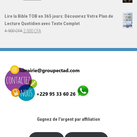
4.000 CFA.
3.000 CFA.
prix
prix
initial
actuel
Lire la Bible TOB en 365 jours: Découvrez Votre Plan de
était :
est :
Lecture Quotidien avec Texte Complet
4.900 CFA.
2.000 CFA.
Le
Le
4.900
CFA
2.000
CFA
prix
prix
initial
actuel
était :
est :
4.900 CFA.
2.000 CFA.
Gagnez de l'argent par affiliation