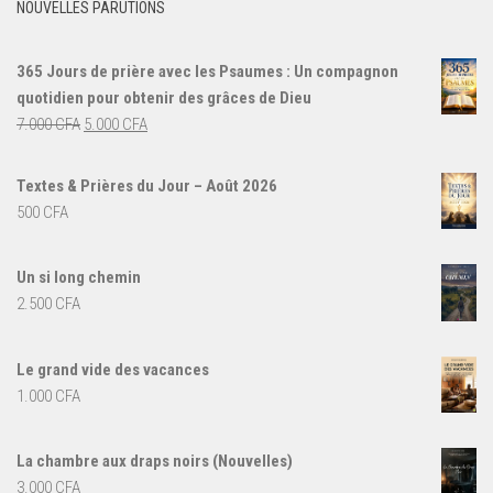
NOUVELLES PARUTIONS
365 Jours de prière avec les Psaumes : Un compagnon
quotidien pour obtenir des grâces de Dieu
Le
Le
7.000
CFA
5.000
CFA
prix
prix
initial
actuel
Textes & Prières du Jour – Août 2026
était :
est :
500
CFA
7.000 CFA.
5.000 CFA.
Un si long chemin
2.500
CFA
Le grand vide des vacances
1.000
CFA
La chambre aux draps noirs (Nouvelles)
3.000
CFA