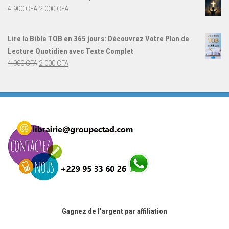
était :
est :
Le
Le
4.900
CFA
2.000
CFA
4.000 CFA.
3.000 CFA.
prix
prix
initial
actuel
Lire la Bible TOB en 365 jours: Découvrez Votre Plan de
était :
est :
Lecture Quotidien avec Texte Complet
4.900 CFA.
2.000 CFA.
Le
Le
4.900
CFA
2.000
CFA
prix
prix
initial
actuel
était :
est :
4.900 CFA.
2.000 CFA.
Gagnez de l'argent par affiliation