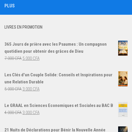
PLUS
LIVRES EN PROMOTION
365 Jours de prière avec les Psaumes : Un compagnon
quotidien pour obtenir des grâces de Dieu
Le
Le
7.000
CFA
5.000
CFA
prix
prix
initial
actuel
Les Clés d'un Couple Solide: Conseils et Inspirations pour
était :
est :
une Relation Durable
7.000 CFA.
5.000 CFA.
Le
Le
5.000
CFA
3.000
CFA
prix
prix
initial
actuel
Le GRAAL en Sciences Economiques et Sociales au BAC B
était :
est :
Le
Le
4.000
CFA
3.000
CFA
5.000 CFA.
3.000 CFA.
prix
prix
initial
actuel
21 Nuits de Déclarations pour Bénir la Nouvelle Année