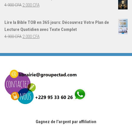
était :
est :
Le
Le
4.900
CFA
2.000
CFA
4.000 CFA.
3.000 CFA.
prix
prix
initial
actuel
Lire la Bible TOB en 365 jours: Découvrez Votre Plan de
était :
est :
Lecture Quotidien avec Texte Complet
4.900 CFA.
2.000 CFA.
Le
Le
4.900
CFA
2.000
CFA
prix
prix
initial
actuel
était :
est :
4.900 CFA.
2.000 CFA.
Gagnez de l'argent par affiliation