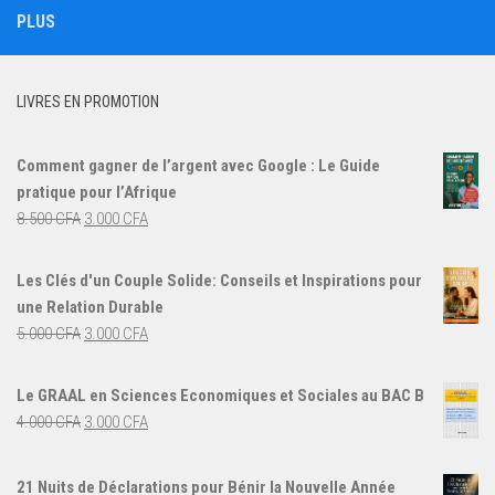
PLUS
LIVRES EN PROMOTION
Comment gagner de l’argent avec Google : Le Guide
pratique pour l’Afrique
Le
Le
8.500
CFA
3.000
CFA
prix
prix
initial
actuel
Les Clés d'un Couple Solide: Conseils et Inspirations pour
était :
est :
une Relation Durable
8.500 CFA.
3.000 CFA.
Le
Le
5.000
CFA
3.000
CFA
prix
prix
initial
actuel
Le GRAAL en Sciences Economiques et Sociales au BAC B
était :
est :
Le
Le
4.000
CFA
3.000
CFA
5.000 CFA.
3.000 CFA.
prix
prix
initial
actuel
21 Nuits de Déclarations pour Bénir la Nouvelle Année