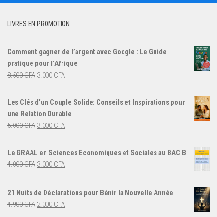
LIVRES EN PROMOTION
Comment gagner de l’argent avec Google : Le Guide
pratique pour l’Afrique
Le
Le
8.500
CFA
3.000
CFA
prix
prix
initial
actuel
Les Clés d'un Couple Solide: Conseils et Inspirations pour
était :
est :
une Relation Durable
8.500 CFA.
3.000 CFA.
Le
Le
5.000
CFA
3.000
CFA
prix
prix
initial
actuel
Le GRAAL en Sciences Economiques et Sociales au BAC B
était :
est :
Le
Le
4.000
CFA
3.000
CFA
5.000 CFA.
3.000 CFA.
prix
prix
initial
actuel
21 Nuits de Déclarations pour Bénir la Nouvelle Année
était :
est :
Le
Le
4.900
CFA
2.000
CFA
4.000 CFA.
3.000 CFA.
prix
prix