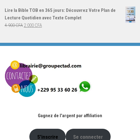
initial
actuel
Lire la Bible TOB en 365 jours: Découvrez Votre Plan de
était :
est :
Lecture Quotidien avec Texte Complet
4.900 CFA.
2.000 CFA.
Le
Le
4.900
CFA
2.000
CFA
prix
prix
initial
actuel
était :
est :
4.900 CFA.
2.000 CFA.
Gagnez de l'argent par affiliation
S'inscrire
Se connecter