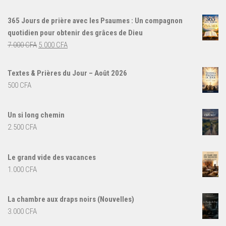
365 Jours de prière avec les Psaumes : Un compagnon
quotidien pour obtenir des grâces de Dieu
Le
Le
7.000
CFA
5.000
CFA
prix
prix
initial
actuel
Textes & Prières du Jour – Août 2026
était :
est :
500
CFA
7.000 CFA.
5.000 CFA.
Un si long chemin
2.500
CFA
Le grand vide des vacances
1.000
CFA
La chambre aux draps noirs (Nouvelles)
3.000
CFA