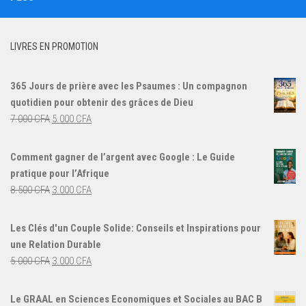
LIVRES EN PROMOTION
365 Jours de prière avec les Psaumes : Un compagnon
quotidien pour obtenir des grâces de Dieu
Le
Le
7.000
CFA
5.000
CFA
prix
prix
initial
actuel
Comment gagner de l’argent avec Google : Le Guide
était :
est :
pratique pour l’Afrique
7.000 CFA.
5.000 CFA.
Le
Le
8.500
CFA
3.000
CFA
prix
prix
initial
actuel
Les Clés d'un Couple Solide: Conseils et Inspirations pour
était :
est :
une Relation Durable
8.500 CFA.
3.000 CFA.
Le
Le
5.000
CFA
3.000
CFA
prix
prix
initial
actuel
Le GRAAL en Sciences Economiques et Sociales au BAC B