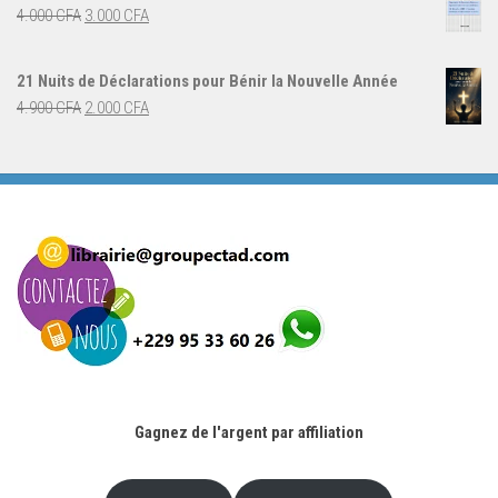
était :
est :
Le
Le
4.000
CFA
3.000
CFA
5.000 CFA.
3.000 CFA.
prix
prix
initial
actuel
21 Nuits de Déclarations pour Bénir la Nouvelle Année
était :
est :
Le
Le
4.900
CFA
2.000
CFA
4.000 CFA.
3.000 CFA.
prix
prix
initial
actuel
était :
est :
4.900 CFA.
2.000 CFA.
Gagnez de l'argent par affiliation