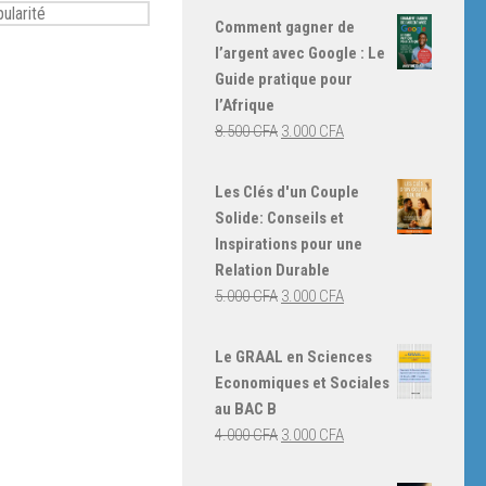
Comment gagner de
l’argent avec Google : Le
Guide pratique pour
l’Afrique
Le
Le
8.500
CFA
3.000
CFA
prix
prix
initial
actuel
Les Clés d'un Couple
était :
est :
Solide: Conseils et
8.500 CFA.
3.000 CFA.
Inspirations pour une
Relation Durable
Le
Le
5.000
CFA
3.000
CFA
prix
prix
initial
actuel
Le GRAAL en Sciences
était :
est :
Economiques et Sociales
5.000 CFA.
3.000 CFA.
au BAC B
Le
Le
4.000
CFA
3.000
CFA
prix
prix