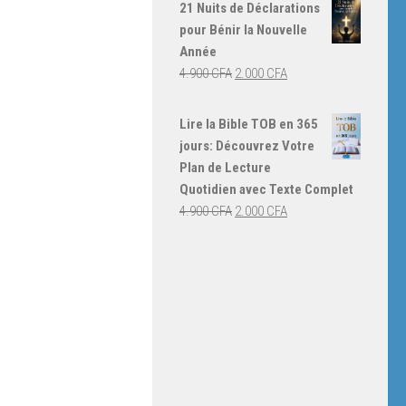
initial
actuel
21 Nuits de Déclarations
était :
est :
pour Bénir la Nouvelle
4.000 CFA.
3.000 CFA.
Année
Le
Le
4.900
CFA
2.000
CFA
prix
prix
initial
actuel
Lire la Bible TOB en 365
était :
est :
jours: Découvrez Votre
4.900 CFA.
2.000 CFA.
Plan de Lecture
Quotidien avec Texte Complet
Le
Le
4.900
CFA
2.000
CFA
prix
prix
initial
actuel
était :
est :
4.900 CFA.
2.000 CFA.