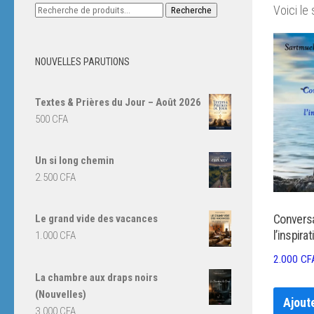
Recherche
Voici le 
Recherche
pour :
NOUVELLES PARUTIONS
Textes & Prières du Jour – Août 2026
500
CFA
Un si long chemin
2.500
CFA
Conversa
Le grand vide des vacances
l’inspirat
1.000
CFA
2.000
CF
La chambre aux draps noirs
(Nouvelles)
Ajout
3.000
CFA