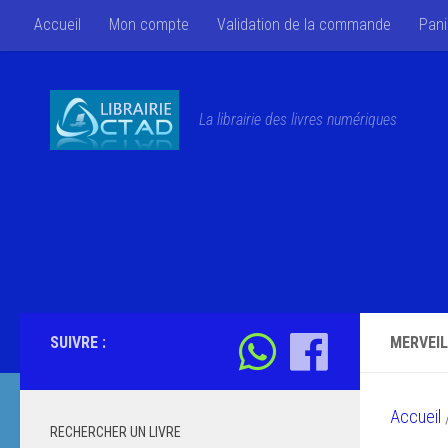
Accueil
Mon compte
Validation de la commande
Pani
Skip to content
La librairie des livres numériques
SUIVRE :
MERVEIL
Accueil
/
RECHERCHER UN LIVRE