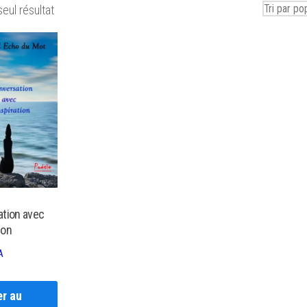
seul résultat
tion avec
ion
A
er au