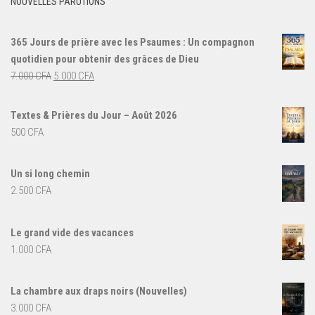
NOUVELLES PARUTIONS
365 Jours de prière avec les Psaumes : Un compagnon
quotidien pour obtenir des grâces de Dieu
Le
Le
7.000
CFA
5.000
CFA
prix
prix
initial
actuel
Textes & Prières du Jour – Août 2026
était :
est :
500
CFA
7.000 CFA.
5.000 CFA.
Un si long chemin
2.500
CFA
Le grand vide des vacances
1.000
CFA
La chambre aux draps noirs (Nouvelles)
3.000
CFA