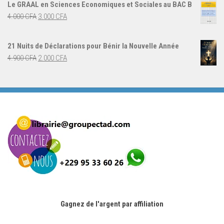
initial
actuel
Le GRAAL en Sciences Economiques et Sociales au BAC B
était :
est :
Le
Le
4.000
CFA
3.000
CFA
5.000 CFA.
3.000 CFA.
prix
prix
initial
actuel
21 Nuits de Déclarations pour Bénir la Nouvelle Année
était :
est :
Le
Le
4.900
CFA
2.000
CFA
4.000 CFA.
3.000 CFA.
prix
prix
initial
actuel
était :
est :
4.900 CFA.
2.000 CFA.
Gagnez de l'argent par affiliation