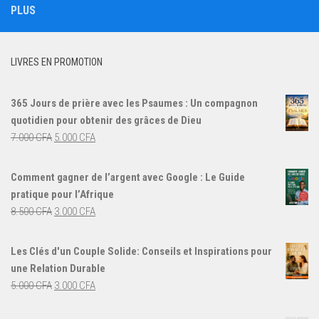
PLUS
LIVRES EN PROMOTION
365 Jours de prière avec les Psaumes : Un compagnon
quotidien pour obtenir des grâces de Dieu
Le
Le
7.000
CFA
5.000
CFA
prix
prix
initial
actuel
Comment gagner de l’argent avec Google : Le Guide
était :
est :
pratique pour l’Afrique
7.000 CFA.
5.000 CFA.
Le
Le
8.500
CFA
3.000
CFA
prix
prix
initial
actuel
Les Clés d'un Couple Solide: Conseils et Inspirations pour
était :
est :
une Relation Durable
8.500 CFA.
3.000 CFA.
Le
Le
5.000
CFA
3.000
CFA
prix
prix