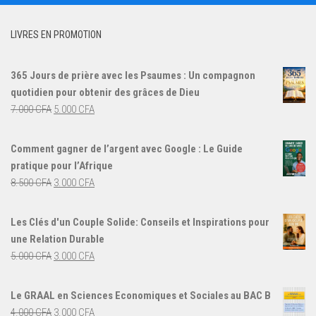
LIVRES EN PROMOTION
365 Jours de prière avec les Psaumes : Un compagnon
quotidien pour obtenir des grâces de Dieu
Le
Le
7.000
CFA
5.000
CFA
prix
prix
initial
actuel
Comment gagner de l’argent avec Google : Le Guide
était :
est :
pratique pour l’Afrique
7.000 CFA.
5.000 CFA.
Le
Le
8.500
CFA
3.000
CFA
prix
prix
initial
actuel
Les Clés d'un Couple Solide: Conseils et Inspirations pour
était :
est :
une Relation Durable
8.500 CFA.
3.000 CFA.
Le
Le
5.000
CFA
3.000
CFA
prix
prix
initial
actuel
Le GRAAL en Sciences Economiques et Sociales au BAC B
était :
est :
Le
Le
4.000
CFA
3.000
CFA