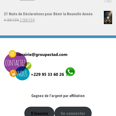
5.000 CFA.
3.000 CFA.
prix
prix
initial
actuel
21 Nuits de Déclarations pour Bénir la Nouvelle Année
était :
est :
Le
Le
4.900
CFA
2.000
CFA
4.000 CFA.
3.000 CFA.
prix
prix
initial
actuel
était :
est :
4.900 CFA.
2.000 CFA.
Gagnez de l'argent par affiliation
S'inscrire
Se connecter