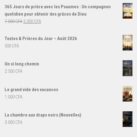
365 Jours de prière avec les Psaumes : Un compagnon
quotidien pour obtenir des grâces de Dieu
Le
Le
7.000
CFA
5.000
CFA
prix
prix
initial
actuel
Textes & Prières du Jour – Août 2026
était :
est :
500
CFA
7.000 CFA.
5.000 CFA.
Un si long chemin
2.500
CFA
Le grand vide des vacances
1.000
CFA
La chambre aux draps noirs (Nouvelles)
3.000
CFA