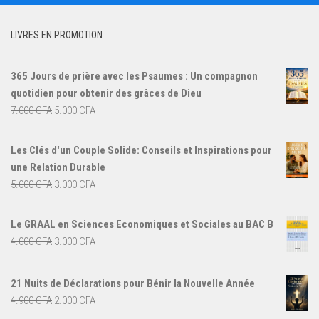
LIVRES EN PROMOTION
365 Jours de prière avec les Psaumes : Un compagnon
quotidien pour obtenir des grâces de Dieu
Le
Le
7.000
CFA
5.000
CFA
prix
prix
initial
actuel
Les Clés d'un Couple Solide: Conseils et Inspirations pour
était :
est :
une Relation Durable
7.000 CFA.
5.000 CFA.
Le
Le
5.000
CFA
3.000
CFA
prix
prix
initial
actuel
Le GRAAL en Sciences Economiques et Sociales au BAC B
était :
est :
Le
Le
4.000
CFA
3.000
CFA
5.000 CFA.
3.000 CFA.
prix
prix
initial
actuel
21 Nuits de Déclarations pour Bénir la Nouvelle Année
était :
est :
Le
Le
4.900
CFA
2.000
CFA
4.000 CFA.
3.000 CFA.
prix
prix