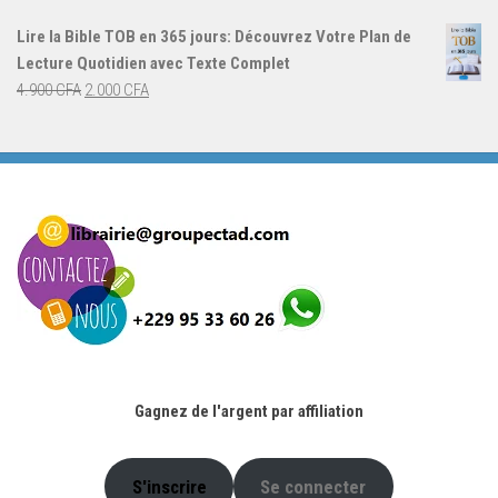
initial
actuel
Lire la Bible TOB en 365 jours: Découvrez Votre Plan de
était :
est :
Lecture Quotidien avec Texte Complet
4.900 CFA.
2.000 CFA.
Le
Le
4.900
CFA
2.000
CFA
prix
prix
initial
actuel
était :
est :
4.900 CFA.
2.000 CFA.
Gagnez de l'argent par affiliation
S'inscrire
Se connecter