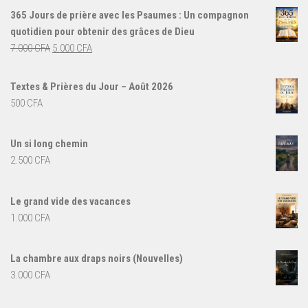
365 Jours de prière avec les Psaumes : Un compagnon
quotidien pour obtenir des grâces de Dieu
Le
Le
7.000
CFA
5.000
CFA
prix
prix
initial
actuel
Textes & Prières du Jour – Août 2026
était :
est :
500
CFA
7.000 CFA.
5.000 CFA.
Un si long chemin
2.500
CFA
Le grand vide des vacances
1.000
CFA
La chambre aux draps noirs (Nouvelles)
3.000
CFA