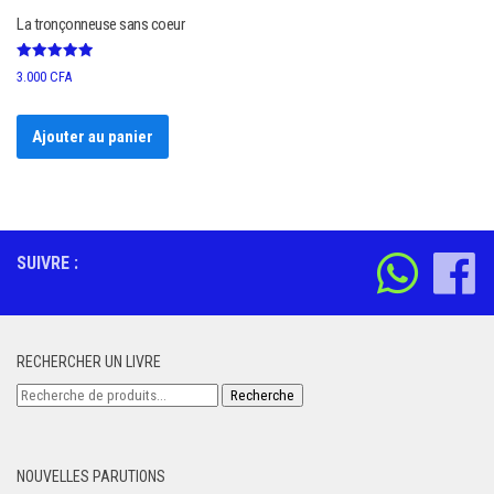
La tronçonneuse sans coeur
Note
3.000
CFA
5.00
sur 5
Ajouter au panier
SUIVRE :
RECHERCHER UN LIVRE
Recherche
Recherche
pour :
NOUVELLES PARUTIONS