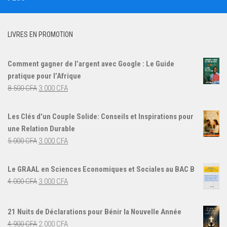
LIVRES EN PROMOTION
Comment gagner de l’argent avec Google : Le Guide
pratique pour l’Afrique
Le
Le
8.500
CFA
3.000
CFA
prix
prix
initial
actuel
Les Clés d'un Couple Solide: Conseils et Inspirations pour
était :
est :
une Relation Durable
8.500 CFA.
3.000 CFA.
Le
Le
5.000
CFA
3.000
CFA
prix
prix
initial
actuel
Le GRAAL en Sciences Economiques et Sociales au BAC B
était :
est :
Le
Le
4.000
CFA
3.000
CFA
5.000 CFA.
3.000 CFA.
prix
prix
initial
actuel
21 Nuits de Déclarations pour Bénir la Nouvelle Année
était :
est :
Le
Le
4.900
CFA
2.000
CFA