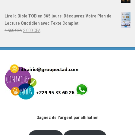
4.000 CFA.
3.000 CFA.
prix
prix
initial
actuel
Lire la Bible TOB en 365 jours: Découvrez Votre Plan de
était :
est :
Lecture Quotidien avec Texte Complet
4.900 CFA.
2.000 CFA.
Le
Le
4.900
CFA
2.000
CFA
prix
prix
initial
actuel
était :
est :
4.900 CFA.
2.000 CFA.
Gagnez de l'argent par affiliation