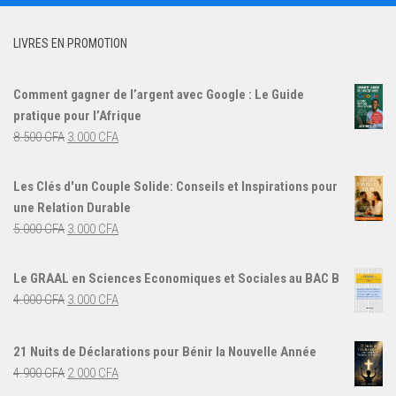
LIVRES EN PROMOTION
Comment gagner de l’argent avec Google : Le Guide
pratique pour l’Afrique
Le
Le
8.500
CFA
3.000
CFA
prix
prix
initial
actuel
Les Clés d'un Couple Solide: Conseils et Inspirations pour
était :
est :
une Relation Durable
8.500 CFA.
3.000 CFA.
Le
Le
5.000
CFA
3.000
CFA
prix
prix
initial
actuel
Le GRAAL en Sciences Economiques et Sociales au BAC B
était :
est :
Le
Le
4.000
CFA
3.000
CFA
5.000 CFA.
3.000 CFA.
prix
prix
initial
actuel
21 Nuits de Déclarations pour Bénir la Nouvelle Année
était :
est :
Le
Le
4.900
CFA
2.000
CFA
4.000 CFA.
3.000 CFA.
prix
prix