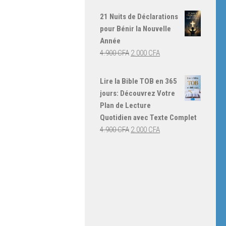
prix
prix
initial
actuel
21 Nuits de Déclarations
était :
est :
pour Bénir la Nouvelle
4.000 CFA.
3.000 CFA.
Année
Le
Le
4.900
CFA
2.000
CFA
prix
prix
initial
actuel
Lire la Bible TOB en 365
était :
est :
jours: Découvrez Votre
4.900 CFA.
2.000 CFA.
Plan de Lecture
Quotidien avec Texte Complet
Le
Le
4.900
CFA
2.000
CFA
prix
prix
initial
actuel
était :
est :
4.900 CFA.
2.000 CFA.