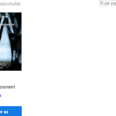
seul résultat
issement
A
er au