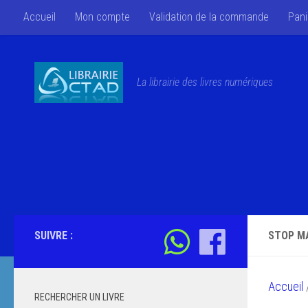
Accueil
Mon compte
Validation de la commande
Pani
Skip to content
La librairie des livres numériques
SUIVRE :
STOP MA
Accueil
/
RECHERCHER UN LIVRE