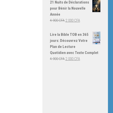
initial
actuel
21 Nuits de Déclarations
était :
est :
pour Bénir la Nouvelle
4.000 CFA.
3.000 CFA.
Année
Le
Le
4.900
CFA
2.000
CFA
prix
prix
initial
actuel
Lire la Bible TOB en 365
était :
est :
jours: Découvrez Votre
4.900 CFA.
2.000 CFA.
Plan de Lecture
Quotidien avec Texte Complet
Le
Le
4.900
CFA
2.000
CFA
prix
prix
initial
actuel
était :
est :
4.900 CFA.
2.000 CFA.