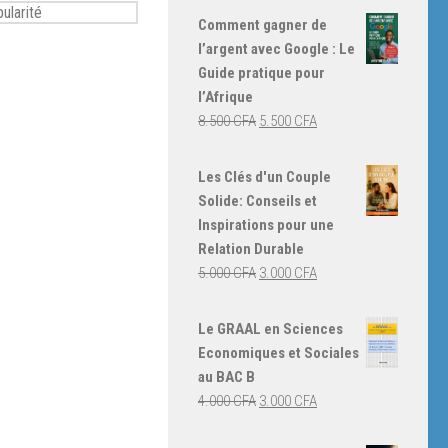
Comment gagner de
l’argent avec Google : Le
Guide pratique pour
l’Afrique
Le
Le
8.500
CFA
5.500
CFA
prix
prix
initial
actuel
Les Clés d'un Couple
était :
est :
Solide: Conseils et
8.500 CFA.
5.500 CFA.
Inspirations pour une
Relation Durable
Le
Le
5.000
CFA
3.000
CFA
prix
prix
initial
actuel
Le GRAAL en Sciences
était :
est :
Economiques et Sociales
5.000 CFA.
3.000 CFA.
au BAC B
Le
Le
4.000
CFA
3.000
CFA
prix
prix