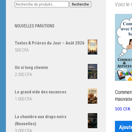
Recherche
Voici le 
Recherche
pour :
NOUVELLES PARUTIONS
Textes & Prières du Jour – Août 2026
500
CFA
Un si long chemin
2.500
CFA
Comment 
Le grand vide des vacances
mauvaise
1.000
CFA
500
CFA
La chambre aux draps noirs
(Nouvelles)
Ajout
3.000
CFA