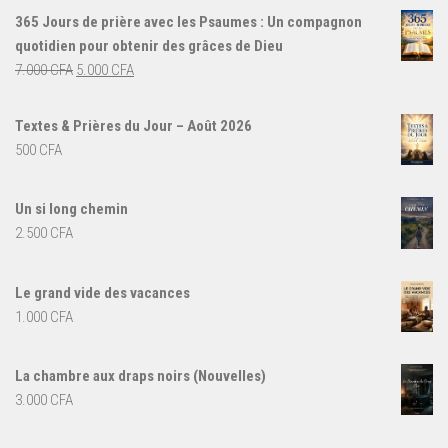
365 Jours de prière avec les Psaumes : Un compagnon
quotidien pour obtenir des grâces de Dieu
Le
Le
7.000
CFA
5.000
CFA
prix
prix
initial
actuel
Textes & Prières du Jour – Août 2026
était :
est :
500
CFA
7.000 CFA.
5.000 CFA.
Un si long chemin
2.500
CFA
Le grand vide des vacances
1.000
CFA
La chambre aux draps noirs (Nouvelles)
3.000
CFA