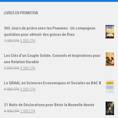
LIVRES EN PROMOTION
365 Jours de prière avec les Psaumes : Un compagnon
quotidien pour obtenir des grâces de Dieu
Le
Le
7.000
CFA
5.000
CFA
prix
prix
initial
actuel
Les Clés d'un Couple Solide: Conseils et Inspirations pour
était :
est :
une Relation Durable
7.000 CFA.
5.000 CFA.
Le
Le
5.000
CFA
3.000
CFA
prix
prix
initial
actuel
Le GRAAL en Sciences Economiques et Sociales au BAC B
était :
est :
Le
Le
4.000
CFA
3.000
CFA
5.000 CFA.
3.000 CFA.
prix
prix
initial
actuel
21 Nuits de Déclarations pour Bénir la Nouvelle Année
était :
est :
Le
Le
4.900
CFA
2.000
CFA
4.000 CFA.
3.000 CFA.
prix
prix