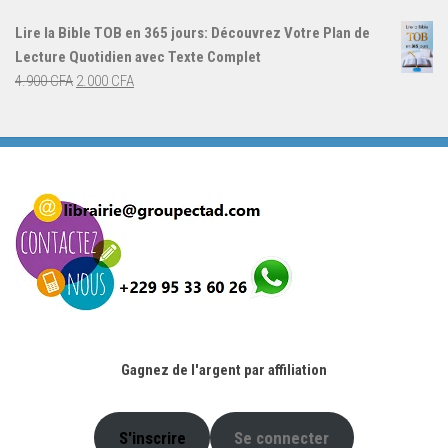
initial
actuel
Lire la Bible TOB en 365 jours: Découvrez Votre Plan de
était :
est :
Lecture Quotidien avec Texte Complet
4.900 CFA.
2.000 CFA.
Le
Le
4.900
CFA
2.000
CFA
prix
prix
initial
actuel
était :
est :
4.900 CFA.
2.000 CFA.
Gagnez de l'argent par affiliation
S'inscrire
Se connecter