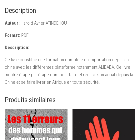
et
Description
éviter
de
Auteur:
Harold Avner ATINDEHOU
se
faire
Format:
PDF
arnaquer
Description:
Ce livre constitue une formation complète en importation depuis la
chine avec les différentes plateforme notamment ALIBABA. Ce livre
montre étape par étape comment faire et réussir son achat depuis la
Chine et se faire livrer en Afrique en toute sécurité.
Produits similaires