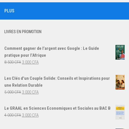
PLUS
LIVRES EN PROMOTION
Comment gagner de l’argent avec Google : Le Guide
pratique pour l’Afrique
Le
Le
8.500
CFA
3.000
CFA
prix
prix
initial
actuel
Les Clés d'un Couple Solide: Conseils et Inspirations pour
était :
est :
une Relation Durable
8.500 CFA.
3.000 CFA.
Le
Le
5.000
CFA
3.000
CFA
prix
prix
initial
actuel
Le GRAAL en Sciences Economiques et Sociales au BAC B
était :
est :
Le
Le
4.000
CFA
3.000
CFA
5.000 CFA.
3.000 CFA.
prix
prix
initial
actuel