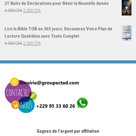
21 Nuits de Déclarations pour Bénir la Nouvelle Année
était :
est :
Le
Le
4.900
CFA
2.000
CFA
4.000 CFA.
3.000 CFA.
prix
prix
initial
actuel
Lire la Bible TOB en 365 jours: Découvrez Votre Plan de
était :
est :
Lecture Quotidien avec Texte Complet
4.900 CFA.
2.000 CFA.
Le
Le
4.900
CFA
2.000
CFA
prix
prix
initial
actuel
était :
est :
4.900 CFA.
2.000 CFA.
Gagnez de l'argent par affiliation