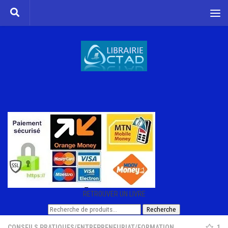
Skip to content
RETROUVER UN LIVRE
Recherche
Recherche
pour :
CONSEILS PRATIQUES
/
ENTREPRENEURIAT
/
FORMATION
1