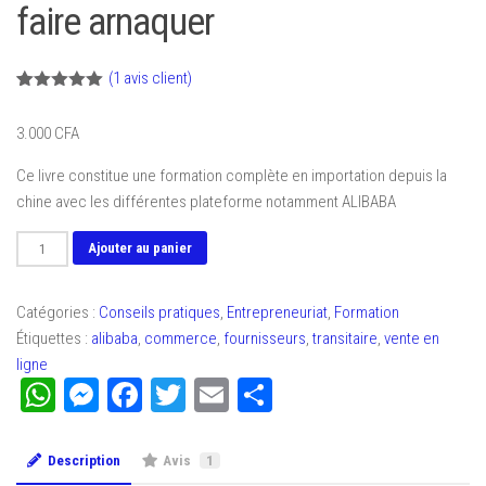
faire arnaquer
(
1
avis client)
Noté
1
5.00
sur 5
3.000
CFA
basé sur
notation
client
Ce livre constitue une formation complète en importation depuis la
chine avec les différentes plateforme notamment ALIBABA
quantité
Ajouter au panier
de
ALIBABA
Catégories :
Conseils pratiques
,
Entrepreneuriat
,
Formation
le
Étiquettes :
alibaba
,
commerce
,
fournisseurs
,
transitaire
,
vente en
nécessaire
ligne
à
WhatsApp
Messenger
Facebook
Twitter
Email
Partager
savoir
pour
se
Description
Avis
1
lancer