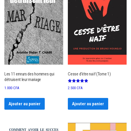
Les 11 erreurs des hommes qui
Cesse d’être naïf (Tome 1)
détruisent leur mariage
Note
1.000
CFA
2.500
CFA
5.00
sur 5
Ajouter au panier
Ajouter au panier