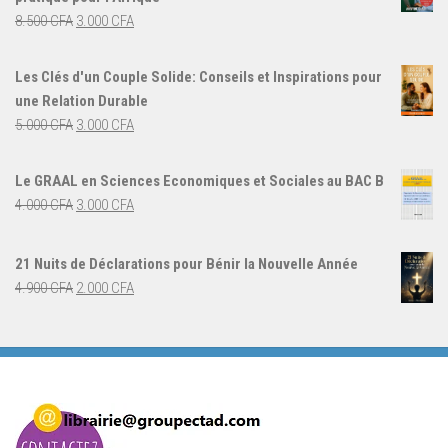
7.000 CFA.
5.000 CFA.
Le
Le
8.500
CFA
3.000
CFA
prix
prix
initial
actuel
Les Clés d'un Couple Solide: Conseils et Inspirations pour
était :
est :
une Relation Durable
8.500 CFA.
3.000 CFA.
Le
Le
5.000
CFA
3.000
CFA
prix
prix
initial
actuel
Le GRAAL en Sciences Economiques et Sociales au BAC B
était :
est :
Le
Le
4.000
CFA
3.000
CFA
5.000 CFA.
3.000 CFA.
prix
prix
initial
actuel
21 Nuits de Déclarations pour Bénir la Nouvelle Année
était :
est :
Le
Le
4.900
CFA
2.000
CFA
4.000 CFA.
3.000 CFA.
prix
prix
initial
actuel
était :
est :
4.900 CFA.
2.000 CFA.