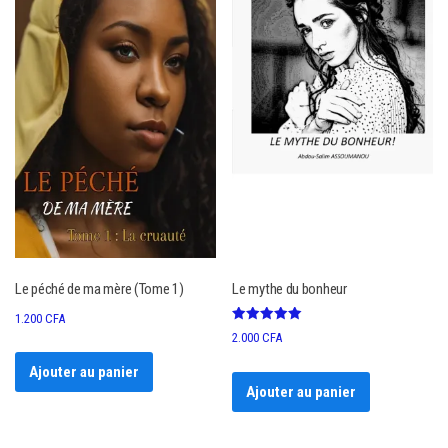
Le péché de ma mère (Tome 1)
Le mythe du bonheur
1.200
CFA
Note
2.000
CFA
5.00
sur 5
Ajouter au panier
Ajouter au panier