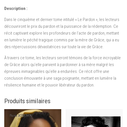
Description :
Dans le cinquième et dernier tome intitulé « Le Pardon », les lecteurs
découvriront le prix du pardon et la puissance de la rédemption. Ce
récit captivant explore les profondeurs de l’acte de pardon, mettant
en lumière le péché tragique commis par la mère de Grâce, qui a eu
des répercussions dévastatrices sur toute la vie de Grâce.
À travers ce tome, les lecteurs seront témoins de la force incroyable
de Grâce alors qu’elle parvient à pardonner à sa mère malgré les
épreuves inimaginables qu’elle a endurées. Ce récit offre une
conclusion émouvante à une saga poignante, mettant en lumière la
résilience humaine et le pouvoir libérateur du pardon.
Produits similaires