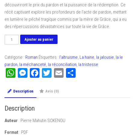
découvriront le prix du pardon et la puissance de la rédemption. Ce
récit captivant explore les profondeurs de l’acte de pardon, mettant
en lumière le péché tragique commis par la mère de Grâce, qui a eu
des répercussions dévastatrices sur toute la vie de Grâce.
quantité
Ajouter au panier
de
Le
Catégorie :
Roman
Étiquettes :
l'altruisme
,
La haine
,
la jalousie
,
la le
péché
pardon
,
la méchanceté
,
la réconciliation
,
la tristesse
de
WhatsApp
Messenger
Facebook
Twitter
Email
Partager
ma
mère
(Tome
Description
Avis (0)
5)
Description
Auteur
: Pierre Mahutin SOKENOU
Format
: PDF