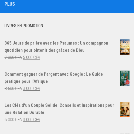
PLUS
LIVRES EN PROMOTION
365 Jours de prière avec les Psaumes : Un compagnon
quotidien pour obtenir des grâces de Dieu
Le
Le
7.000
CFA
5.000
CFA
prix
prix
initial
actuel
Comment gagner de l’argent avec Google : Le Guide
était :
est :
pratique pour l’Afrique
7.000 CFA.
5.000 CFA.
Le
Le
8.500
CFA
3.000
CFA
prix
prix
initial
actuel
Les Clés d'un Couple Solide: Conseils et Inspirations pour
était :
est :
une Relation Durable
8.500 CFA.
3.000 CFA.
Le
Le
5.000
CFA
3.000
CFA
prix
prix
initial
actuel