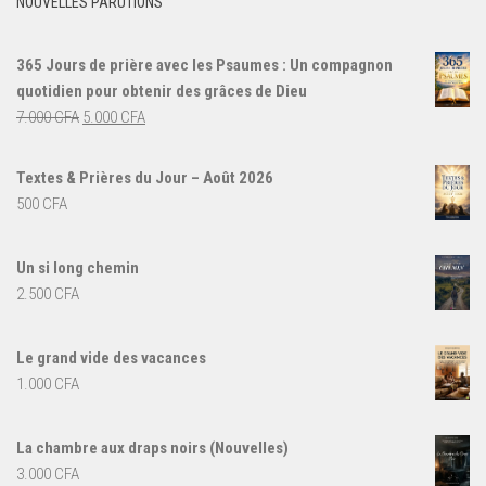
NOUVELLES PARUTIONS
365 Jours de prière avec les Psaumes : Un compagnon
quotidien pour obtenir des grâces de Dieu
Le
Le
7.000
CFA
5.000
CFA
prix
prix
initial
actuel
Textes & Prières du Jour – Août 2026
était :
est :
500
CFA
7.000 CFA.
5.000 CFA.
Un si long chemin
2.500
CFA
Le grand vide des vacances
1.000
CFA
La chambre aux draps noirs (Nouvelles)
3.000
CFA