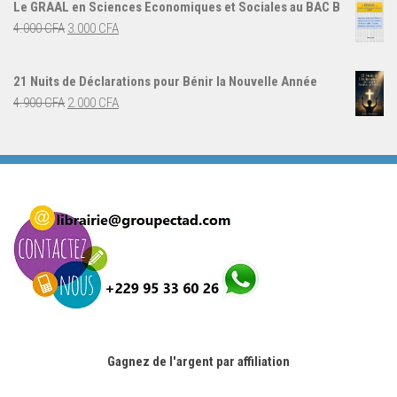
Le GRAAL en Sciences Economiques et Sociales au BAC B
était :
est :
Le
Le
4.000
CFA
3.000
CFA
5.000 CFA.
3.000 CFA.
prix
prix
initial
actuel
21 Nuits de Déclarations pour Bénir la Nouvelle Année
était :
est :
Le
Le
4.900
CFA
2.000
CFA
4.000 CFA.
3.000 CFA.
prix
prix
initial
actuel
était :
est :
4.900 CFA.
2.000 CFA.
Gagnez de l'argent par affiliation