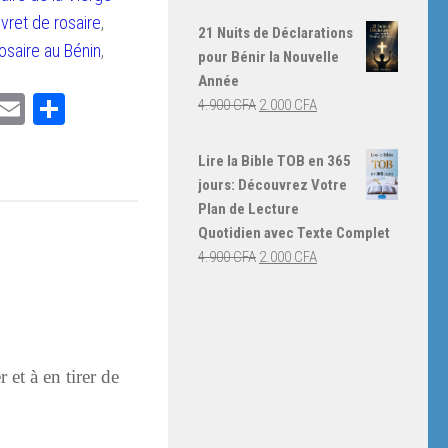
prix
prix
livret de rosaire
,
initial
actuel
21 Nuits de Déclarations
était :
est :
osaire au Bénin
,
pour Bénir la Nouvelle
4.000 CFA.
3.000 CFA.
Année
ger
ebook
witter
Email
Partager
Le
Le
4.900
CFA
2.000
CFA
prix
prix
initial
actuel
Lire la Bible TOB en 365
était :
est :
jours: Découvrez Votre
4.900 CFA.
2.000 CFA.
Plan de Lecture
Quotidien avec Texte Complet
Le
Le
4.900
CFA
2.000
CFA
prix
prix
initial
actuel
était :
est :
4.900 CFA.
2.000 CFA.
 et à en tirer de