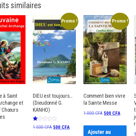
its similaires
Promo !
Promo !
 à Saint
DIEU est toujours…
Comment bien vivre
Archange et
(Dieudonné G.
la Sainte Messe
f Chœurs
KANHO)
Le
Le
1.000
CFA
500
CFA
es
j
prix
prix
Note
Le
Le
1.500
CFA
500
CFA
initial
actuel
1.00
Ajouter au
sur
prix
prix