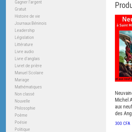
Gagner l'argent
Produ
Gratuit
Histoire de vie
Journaux Béninois
Leadership
Législation
Littérature
Livre audio
Livre d'anglais
Livret de prière
Manuel Scolaire
Mariage
Mathématiques
Neuvaine
Non classé
Michel 
Nouvelle
aux neu
Philosophie
des Ang
Poème
Poésie
300
CFA
Politique