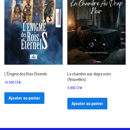
L’Énigme des Rois Éternels
La chambre aux draps noirs
(Nouvelles)
16.300
CFA
3.000
CFA
Ajouter au panier
Ajouter au panier