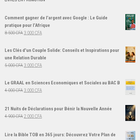
Comment gagner de l’argent avec Google : Le Guide
pratique pour l’Afrique
Le
Le
8.500
CFA
3.000
CFA
prix
prix
initial
actuel
Les Clés d'un Couple Solide: Conseils et Inspirations pour
était :
est :
une Relation Durable
8.500 CFA.
3.000 CFA.
Le
Le
5.000
CFA
3.000
CFA
prix
prix
initial
actuel
Le GRAAL en Sciences Economiques et Sociales au BAC B
était :
est :
Le
Le
4.000
CFA
3.000
CFA
5.000 CFA.
3.000 CFA.
prix
prix
initial
actuel
21 Nuits de Déclarations pour Bénir la Nouvelle Année
était :
est :
Le
Le
4.900
CFA
2.000
CFA
4.000 CFA.
3.000 CFA.
prix
prix
initial
actuel
Lire la Bible TOB en 365 jours: Découvrez Votre Plan de
était :
est :