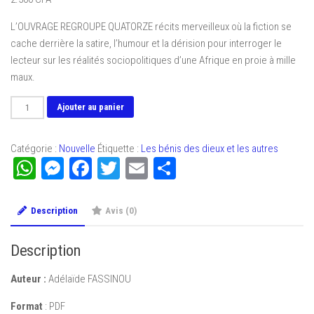
L’OUVRAGE REGROUPE QUATORZE récits merveilleux où la fiction se
cache derrière la satire, l’humour et la dérision pour interroger le
lecteur sur les réalités sociopolitiques d’une Afrique en proie à mille
maux.
quantité
Ajouter au panier
de
Les
Catégorie :
Nouvelle
Étiquette :
Les bénis des dieux et les autres
bénis
WhatsApp
Messenger
Facebook
Twitter
Email
Partager
des
dieux
et
Description
Avis (0)
les
autres
Description
Auteur :
Adélaïde FASSINOU
Format
: PDF