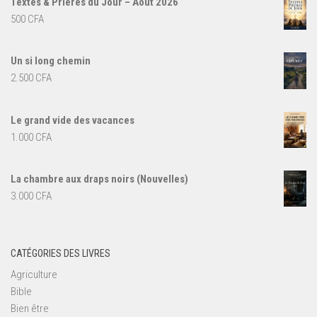
Textes & Prières du Jour – Août 2026
était :
est :
500
CFA
7.000 CFA.
5.000 CFA.
Un si long chemin
2.500
CFA
Le grand vide des vacances
1.000
CFA
La chambre aux draps noirs (Nouvelles)
3.000
CFA
CATÉGORIES DES LIVRES
Agriculture
Bible
Bien être