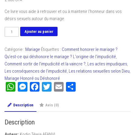
Ce livre vous aide à retrouver et ou à maintenir l’honneur dans vos
désirs sexuels autour du mariage.
quantité
Ajouter au panier
de
Mariage,
Catégorie :
Mariage
Étiquettes :
Comment honorer le mariage ?
Honoré
Qu'est-ce qui déshonore le mariage ? L'origine de l'impudicité
,
ou
Comment sortir de l'impudicité et la vaincre ?
,
Les actes impudiques
,
Déshonoré
Les conséquences de l'impudicité
,
Les relations sexuelles selon Dieu
,
?
Mariage Honoré ou Déshonoré
WhatsApp
Messenger
Facebook
Twitter
Email
Partager
Description
Avis (0)
Description
Auteur:
Kodjo Téwia AFANVI