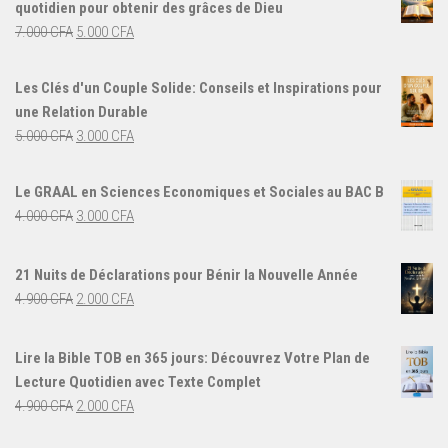
quotidien pour obtenir des grâces de Dieu
Le
Le
7.000
CFA
5.000
CFA
prix
prix
initial
actuel
Les Clés d'un Couple Solide: Conseils et Inspirations pour
était :
est :
une Relation Durable
7.000 CFA.
5.000 CFA.
Le
Le
5.000
CFA
3.000
CFA
prix
prix
initial
actuel
Le GRAAL en Sciences Economiques et Sociales au BAC B
était :
est :
Le
Le
4.000
CFA
3.000
CFA
5.000 CFA.
3.000 CFA.
prix
prix
initial
actuel
21 Nuits de Déclarations pour Bénir la Nouvelle Année
était :
est :
Le
Le
4.900
CFA
2.000
CFA
4.000 CFA.
3.000 CFA.
prix
prix
initial
actuel
Lire la Bible TOB en 365 jours: Découvrez Votre Plan de
était :
est :
Lecture Quotidien avec Texte Complet
4.900 CFA.
2.000 CFA.
Le
Le
4.900
CFA
2.000
CFA
prix
prix