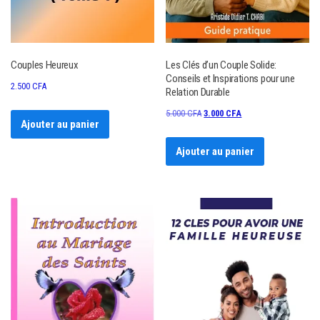
Couples Heureux
Les Clés d’un Couple Solide:
Conseils et Inspirations pour une
2.500
CFA
Relation Durable
Le
Le
5.000
CFA
3.000
CFA
Ajouter au panier
prix
prix
initial
actuel
Ajouter au panier
était :
est :
5.000 CFA.
3.000 CFA.