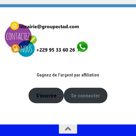
initial
actuel
était :
est :
4.900 CFA.
2.000 CFA.
Gagnez de l'argent par affiliation
S'inscrire
Se connecter