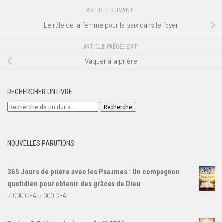
ARTICLE SUIVANT
Le rôle de la femme pour la paix dans le foyer
ARTICLE PRÉCÉDENT
Vaquer à la prière
RECHERCHER UN LIVRE
Recherche
Recherche
pour :
NOUVELLES PARUTIONS
365 Jours de prière avec les Psaumes : Un compagnon
quotidien pour obtenir des grâces de Dieu
Le
Le
7.000
CFA
5.000
CFA
prix
prix
initial
actuel