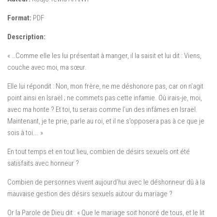
Format:
PDF
Description:
« …Comme elle les lui présentait à manger, il la saisit et lui dit : Viens,
couche avec moi, ma sœur.
Elle lui répondit : Non, mon frère, ne me déshonore pas, car on n’agit
point ainsi en Israël ; ne commets pas cette infamie. Où irais-je, moi,
avec ma honte ? Et toi, tu serais comme l’un des infâmes en Israël.
Maintenant, je te prie, parle au roi, et il ne s’opposera pas à ce que je
sois à toi…. »
En tout temps et en tout lieu, combien de désirs sexuels ont été
satisfaits avec honneur ?
Combien de personnes vivent aujourd’hui avec le déshonneur dû à la
mauvaise gestion des désirs sexuels autour du mariage ?
Or la Parole de Dieu dit : « Que le mariage soit honoré de tous, et le lit