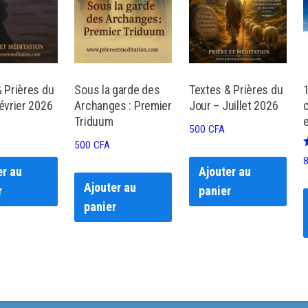
 Prières du
Sous la garde des
Textes & Prières du
évrier 2026
Archanges : Premier
Jour – Juillet 2026
Triduum
500
CFA
500
CFA
er au
Ajouter au
Ajouter au
r
panier
panier