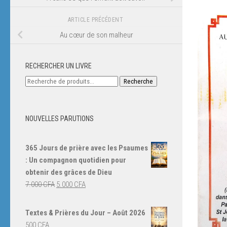
ARTICLE PRÉCÉDENT
Au cœur de son malheur
RECHERCHER UN LIVRE
Recherche
Recherche
pour :
NOUVELLES PARUTIONS
365 Jours de prière avec les Psaumes
: Un compagnon quotidien pour
obtenir des grâces de Dieu
Le
Le
7.000
CFA
5.000
CFA
prix
prix
initial
actuel
Textes & Prières du Jour – Août 2026
était :
est :
500
CFA