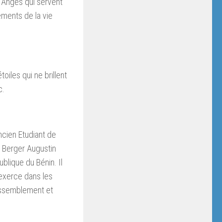
s Anges qui servent
ements de la vie
oiles qui ne brillent
c.
cien Etudiant de
e Berger Augustin
lique du Bénin. Il
 exerce dans les
Rassemblement et