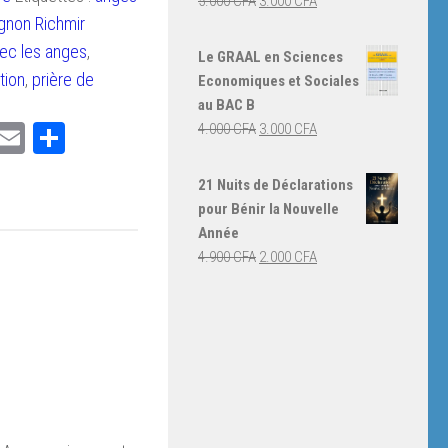
Le
Le
5.000
CFA
3.000
CFA
gnon Richmir
prix
prix
initial
actuel
vec les anges
,
Le GRAAL en Sciences
était :
est :
tion
,
prière de
Economiques et Sociales
5.000 CFA.
3.000 CFA.
au BAC B
ger
ebook
witter
Email
Partager
Le
Le
4.000
CFA
3.000
CFA
prix
prix
initial
actuel
21 Nuits de Déclarations
était :
est :
pour Bénir la Nouvelle
4.000 CFA.
3.000 CFA.
Année
Le
Le
4.900
CFA
2.000
CFA
prix
prix
initial
actuel
était :
est :
4.900 CFA.
2.000 CFA.