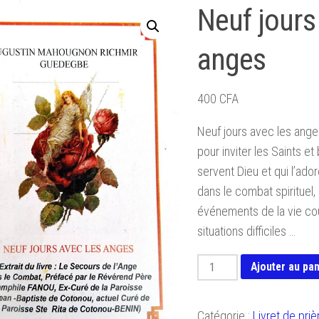
Neuf jours
anges
400
CFA
Neuf jours avec les ange
pour inviter les Saints e
servent Dieu et qui l’ado
dans le combat spirituel,
événements de la vie cou
situations difficiles …
quantité
Ajouter au pan
de
Neuf
Catégorie :
Livret de priè