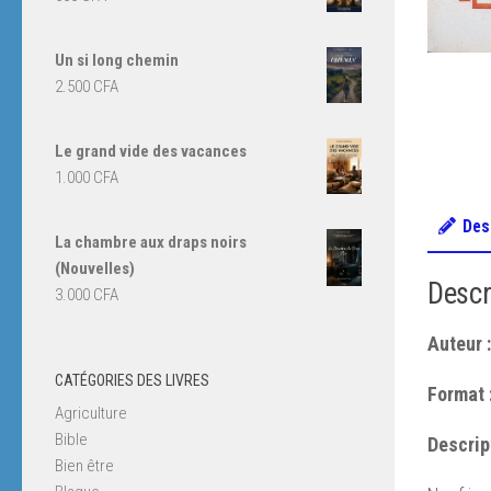
7.000 CFA.
5.000 CFA.
Un si long chemin
2.500
CFA
Le grand vide des vacances
1.000
CFA
Des
La chambre aux draps noirs
(Nouvelles)
Descr
3.000
CFA
Auteur :
CATÉGORIES DES LIVRES
Format 
Agriculture
Bible
Descript
Bien être