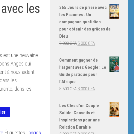
 avec les
365 Jours de prière avec
les Psaumes : Un
compagnon quotidien
pour obtenir des grâces de
Dieu
Le
Le
7.000
CFA
5.000
CFA
prix
prix
s est une neuvaine
initial
actuel
Comment gagner de
t bons Anges qui
était :
est :
l’argent avec Google : Le
rent à nous aident
7.000 CFA.
5.000 CFA.
Guide pratique pour
 dans les
l’Afrique
rante, dans les
Le
Le
8.500
CFA
3.000
CFA
prix
prix
initial
actuel
Les Clés d'un Couple
était :
est :
ier
Solide: Conseils et
8.500 CFA.
3.000 CFA.
Inspirations pour une
Relation Durable
re
Étiquettes :
anges