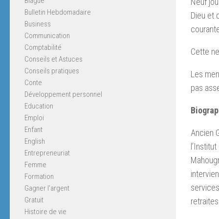
Blague
Neuf jou
Bulletin Hebdomadaire
Dieu et 
Business
courante,
Communication
Comptabilité
Cette ne
Conseils et Astuces
Conseils pratiques
Les mena
Conte
pas asse
Développement personnel
Education
Biograp
Emploi
Enfant
Ancien G
English
l’Instit
Entrepreneuriat
Mahougno
Femme
intervie
Formation
services
Gagner l'argent
Gratuit
retraite
Histoire de vie