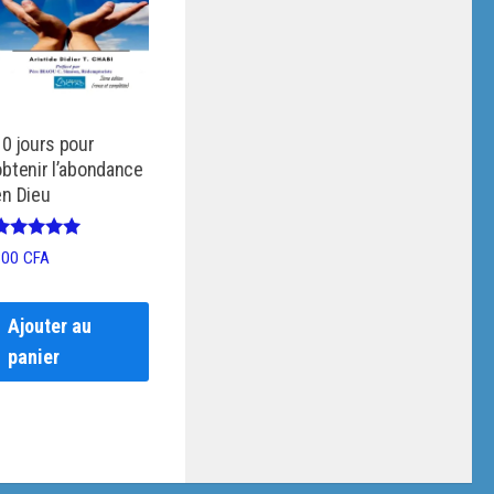
10 jours pour
obtenir l’abondance
en Dieu
Note
800
CFA
5.00
sur 5
Ajouter au
panier