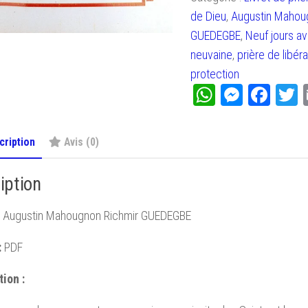
jours
de Dieu
,
Augustin Mahou
avec
GUEDEGBE
,
Neuf jours a
les
neuvaine
,
prière de libéra
anges
protection
WhatsApp
Messen
Fac
T
cription
Avis (0)
iption
Augustin Mahougnon Richmir GUEDEGBE
:
PDF
ion :