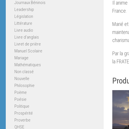
Il anime
Journaux Béninois
Leadership
France.
Législation
Littérature
Marié et
Livre audio
mainten
Livre d'anglais
charisma
Livret de prière
Manuel Scolaire
Par la g
Mariage
la FRAT
Mathématiques
Non classé
Nouvelle
Produ
Philosophie
Poème
Poésie
Politique
Prospérité
Proverbe
QHSE