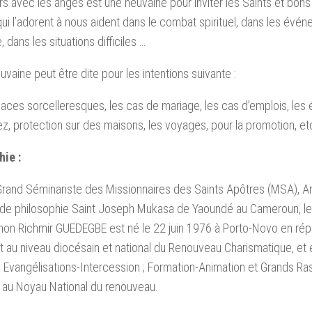
rs avec les anges est une neuvaine pour inviter les Saints et bon
qui l’adorent à nous aident dans le combat spirituel, dans les évén
 dans les situations difficiles …
uvaine peut être dite pour les intentions suivante :
ces sorcelleresques, les cas de mariage, les cas d’emplois, les ét
z, protection sur des maisons, les voyages, pour la promotion, et
hie :
rand Séminariste des Missionnaires des Saints Apôtres (MSA), An
ut de philosophie Saint Joseph Mukasa de Yaoundé au Cameroun, l
n Richmir GUEDEGBE est né le 22 juin 1976 à Porto-Novo en répub
nt au niveau diocésain et national du Renouveau Charismatique, et
 Evangélisations-Intercession ; Formation-Animation et Grands 
s au Noyau National du renouveau.