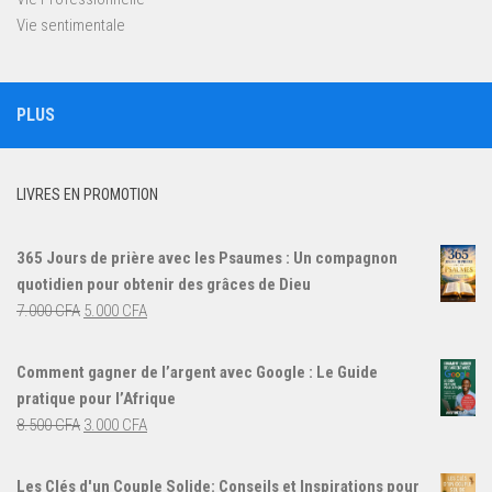
Vie sentimentale
PLUS
LIVRES EN PROMOTION
365 Jours de prière avec les Psaumes : Un compagnon
quotidien pour obtenir des grâces de Dieu
Le
Le
7.000
CFA
5.000
CFA
prix
prix
initial
actuel
Comment gagner de l’argent avec Google : Le Guide
était :
est :
pratique pour l’Afrique
7.000 CFA.
5.000 CFA.
Le
Le
8.500
CFA
3.000
CFA
prix
prix
initial
actuel
Les Clés d'un Couple Solide: Conseils et Inspirations pour