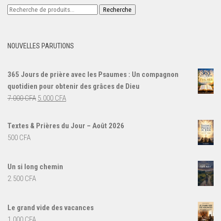
Recherche
Recherche
pour :
NOUVELLES PARUTIONS
365 Jours de prière avec les Psaumes : Un compagnon
quotidien pour obtenir des grâces de Dieu
Le
Le
7.000
CFA
5.000
CFA
prix
prix
initial
actuel
Textes & Prières du Jour – Août 2026
était :
est :
500
CFA
7.000 CFA.
5.000 CFA.
Un si long chemin
2.500
CFA
Le grand vide des vacances
1.000
CFA