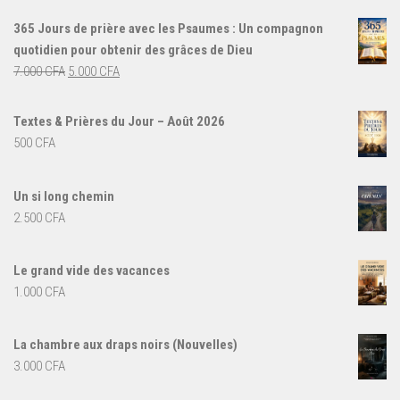
365 Jours de prière avec les Psaumes : Un compagnon
quotidien pour obtenir des grâces de Dieu
Le
Le
7.000
CFA
5.000
CFA
prix
prix
initial
actuel
Textes & Prières du Jour – Août 2026
était :
est :
500
CFA
7.000 CFA.
5.000 CFA.
Un si long chemin
2.500
CFA
Le grand vide des vacances
1.000
CFA
La chambre aux draps noirs (Nouvelles)
3.000
CFA