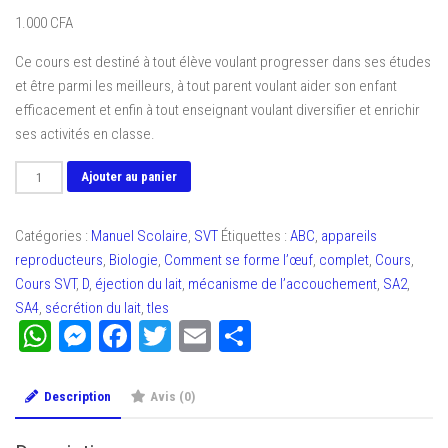
1.000
CFA
Ce cours est destiné à tout élève voulant progresser dans ses études
et être parmi les meilleurs, à tout parent voulant aider son enfant
efficacement et enfin à tout enseignant voulant diversifier et enrichir
ses activités en classe.
quantité
Ajouter au panier
de
Cours
Catégories :
Manuel Scolaire
,
SVT
Étiquettes :
ABC
,
appareils
complet
reproducteurs
,
Biologie
,
Comment se forme l’œuf
,
complet
,
Cours
,
SVT
Cours SVT
,
D
,
éjection du lait
,
mécanisme de l’accouchement
,
SA2
,
SA2(Tles
SA4
,
sécrétion du lait
,
tles
ABC)
WhatsApp
Messenger
Facebook
Twitter
Email
Partager
SA4
(Tle
D)
Description
Avis (0)