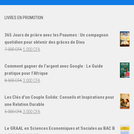
LIVRES EN PROMOTION
365 Jours de prière avec les Psaumes : Un compagnon
quotidien pour obtenir des grâces de Dieu
Le
Le
7.000
CFA
5.000
CFA
prix
prix
initial
actuel
Comment gagner de l’argent avec Google : Le Guide
était :
est :
pratique pour l’Afrique
7.000 CFA.
5.000 CFA.
Le
Le
8.500
CFA
3.000
CFA
prix
prix
initial
actuel
Les Clés d'un Couple Solide: Conseils et Inspirations pour
était :
est :
une Relation Durable
8.500 CFA.
3.000 CFA.
Le
Le
5.000
CFA
3.000
CFA
prix
prix
initial
actuel
Le GRAAL en Sciences Economiques et Sociales au BAC B
était :
est :