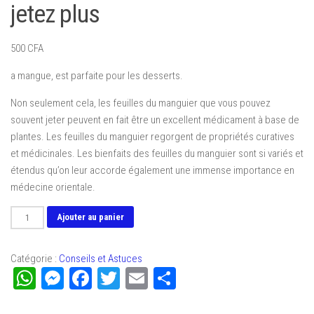
jetez plus
500
CFA
a mangue, est parfaite pour les desserts.
Non seulement cela, les feuilles du manguier que vous pouvez
souvent jeter peuvent en fait être un excellent médicament à base de
plantes. Les feuilles du manguier regorgent de propriétés curatives
et médicinales. Les bienfaits des feuilles du manguier sont si variés et
étendus qu’on leur accorde également une immense importance en
médecine orientale.
quantité
Ajouter au panier
de
10
Catégorie :
Conseils et Astuces
avantages
WhatsApp
Messenger
Facebook
Twitter
Email
Partager
inconnus
des