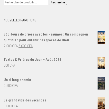
Recherche
Recherche
pour :
NOUVELLES PARUTIONS
365 Jours de prière avec les Psaumes : Un compagnon
quotidien pour obtenir des grâces de Dieu
Le
Le
7.000
CFA
5.000
CFA
prix
prix
initial
actuel
Textes & Prières du Jour – Août 2026
était :
est :
500
CFA
7.000 CFA.
5.000 CFA.
Un si long chemin
2.500
CFA
Le grand vide des vacances
1.000
CFA