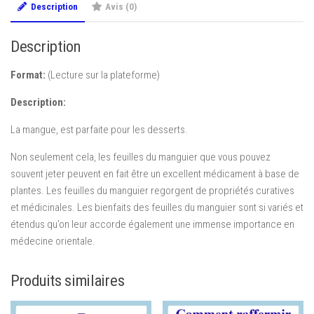
feuilles
Description
Avis (0)
du
manguier
Description
ne
les
Format:
(Lecture sur la plateforme)
jetez
plus
Description:
La mangue, est parfaite pour les desserts.
Non seulement cela, les feuilles du manguier que vous pouvez
souvent jeter peuvent en fait être un excellent médicament à base de
plantes. Les feuilles du manguier regorgent de propriétés curatives
et médicinales. Les bienfaits des feuilles du manguier sont si variés et
étendus qu’on leur accorde également une immense importance en
médecine orientale.
Produits similaires