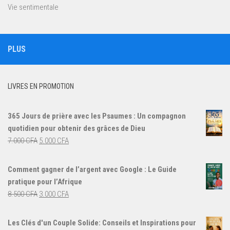
Vie sentimentale
PLUS
LIVRES EN PROMOTION
365 Jours de prière avec les Psaumes : Un compagnon
quotidien pour obtenir des grâces de Dieu
Le
Le
7.000
CFA
5.000
CFA
prix
prix
initial
actuel
Comment gagner de l’argent avec Google : Le Guide
était :
est :
pratique pour l’Afrique
7.000 CFA.
5.000 CFA.
Le
Le
8.500
CFA
3.000
CFA
prix
prix
initial
actuel
Les Clés d'un Couple Solide: Conseils et Inspirations pour