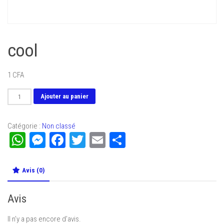
cool
1
CFA
quantité
Ajouter au panier
de
cool
Catégorie :
Non classé
WhatsApp
Messenger
Facebook
Twitter
Email
Partager
Avis (0)
Avis
Il n’y a pas encore d’avis.