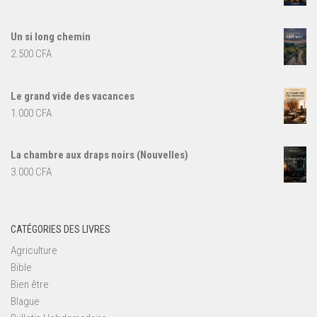
7.000 CFA.
5.000 CFA.
Un si long chemin
2.500
CFA
Le grand vide des vacances
1.000
CFA
La chambre aux draps noirs (Nouvelles)
3.000
CFA
CATÉGORIES DES LIVRES
Agriculture
Bible
Bien être
Blague