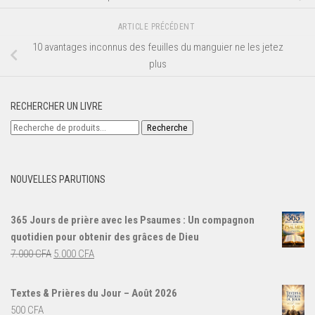
ARTICLE PRÉCÉDENT
10 avantages inconnus des feuilles du manguier ne les jetez
plus
RECHERCHER UN LIVRE
Recherche
Recherche
pour :
NOUVELLES PARUTIONS
365 Jours de prière avec les Psaumes : Un compagnon
quotidien pour obtenir des grâces de Dieu
Le
Le
7.000
CFA
5.000
CFA
prix
prix
initial
actuel
Textes & Prières du Jour – Août 2026
était :
est :
500
CFA