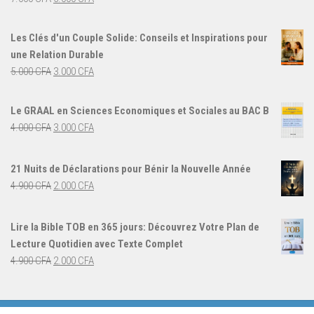
prix
prix
initial
actuel
Les Clés d'un Couple Solide: Conseils et Inspirations pour
était :
est :
une Relation Durable
7.000 CFA.
5.000 CFA.
Le
Le
5.000
CFA
3.000
CFA
prix
prix
initial
actuel
Le GRAAL en Sciences Economiques et Sociales au BAC B
était :
est :
Le
Le
4.000
CFA
3.000
CFA
5.000 CFA.
3.000 CFA.
prix
prix
initial
actuel
21 Nuits de Déclarations pour Bénir la Nouvelle Année
était :
est :
Le
Le
4.900
CFA
2.000
CFA
4.000 CFA.
3.000 CFA.
prix
prix
initial
actuel
Lire la Bible TOB en 365 jours: Découvrez Votre Plan de
était :
est :
Lecture Quotidien avec Texte Complet
4.900 CFA.
2.000 CFA.
Le
Le
4.900
CFA
2.000
CFA
prix
prix
initial
actuel
était :
est :