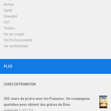
Roman
Santé
Sexualité
SVT
Théâtre
Vie de couple
Vie Professionnelle
Vie sentimentale
PLUS
LIVRES EN PROMOTION
365 Jours de prière avec les Psaumes : Un compagnon
quotidien pour obtenir des grâces de Dieu
Le
Le
7.000
CFA
5.000
CFA