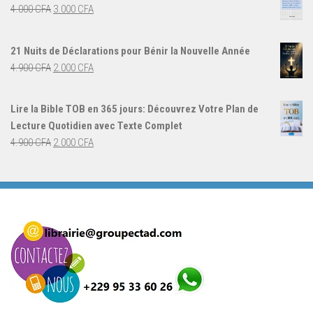
était :
est :
Le
Le
4.000
CFA
3.000
CFA
5.000 CFA.
3.000 CFA.
prix
prix
initial
actuel
21 Nuits de Déclarations pour Bénir la Nouvelle Année
était :
est :
Le
Le
4.900
CFA
2.000
CFA
4.000 CFA.
3.000 CFA.
prix
prix
initial
actuel
Lire la Bible TOB en 365 jours: Découvrez Votre Plan de
était :
est :
Lecture Quotidien avec Texte Complet
4.900 CFA.
2.000 CFA.
Le
Le
4.900
CFA
2.000
CFA
prix
prix
initial
actuel
était :
est :
4.900 CFA.
2.000 CFA.