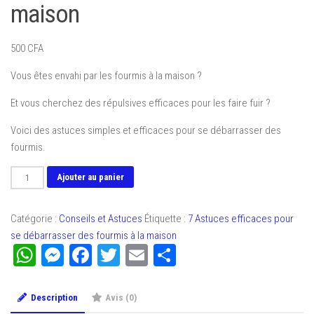
maison
500
CFA
Vous êtes envahi par les fourmis à la maison ?
Et vous cherchez des répulsives efficaces pour les faire fuir ?
Voici des astuces simples et efficaces pour se débarrasser des
fourmis.
quantité
Ajouter au panier
de
7
Catégorie :
Conseils et Astuces
Étiquette :
7 Astuces efficaces pour
Astuces
se débarrasser des fourmis à la maison
efficaces
WhatsApp
Messenger
Facebook
Twitter
Email
Partager
pour
se
débarrasser
Description
Avis (0)
des