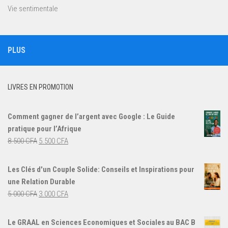
Vie sentimentale
PLUS
LIVRES EN PROMOTION
Comment gagner de l’argent avec Google : Le Guide
pratique pour l’Afrique
Le
Le
8.500
CFA
5.500
CFA
prix
prix
initial
actuel
Les Clés d'un Couple Solide: Conseils et Inspirations pour
était :
est :
une Relation Durable
8.500 CFA.
5.500 CFA.
Le
Le
5.000
CFA
3.000
CFA
prix
prix
initial
actuel
Le GRAAL en Sciences Economiques et Sociales au BAC B