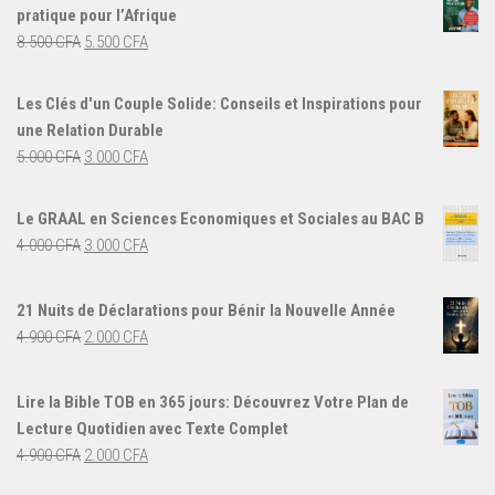
pratique pour l’Afrique
Le
Le
8.500
CFA
5.500
CFA
prix
prix
initial
actuel
Les Clés d'un Couple Solide: Conseils et Inspirations pour
était :
est :
une Relation Durable
8.500 CFA.
5.500 CFA.
Le
Le
5.000
CFA
3.000
CFA
prix
prix
initial
actuel
Le GRAAL en Sciences Economiques et Sociales au BAC B
était :
est :
Le
Le
4.000
CFA
3.000
CFA
5.000 CFA.
3.000 CFA.
prix
prix
initial
actuel
21 Nuits de Déclarations pour Bénir la Nouvelle Année
était :
est :
Le
Le
4.900
CFA
2.000
CFA
4.000 CFA.
3.000 CFA.
prix
prix
initial
actuel
Lire la Bible TOB en 365 jours: Découvrez Votre Plan de
était :
est :
Lecture Quotidien avec Texte Complet
4.900 CFA.
2.000 CFA.
Le
Le
4.900
CFA
2.000
CFA
prix
prix