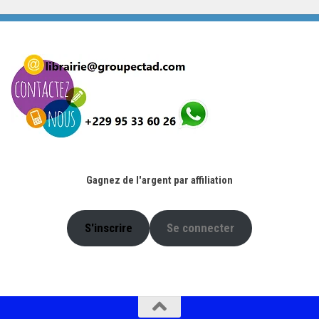
initial
actuel
était :
est :
4.900 CFA.
2.000 CFA.
Gagnez de l'argent par affiliation
S'inscrire
Se connecter