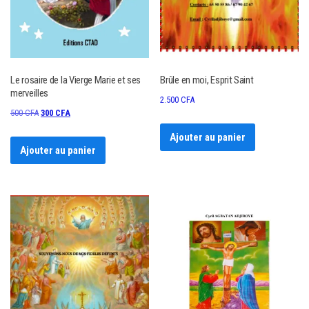
Le rosaire de la Vierge Marie et ses
Brûle en moi, Esprit Saint
merveilles
2.500
CFA
Le
Le
500
CFA
300
CFA
prix
prix
Ajouter au panier
initial
actuel
Ajouter au panier
était :
est :
500 CFA.
300 CFA.