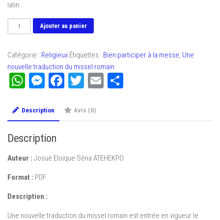
latin.
quantité
Ajouter au panier
de
Bien
Catégorie :
Religieux
Étiquettes :
Bien participer à la messe
,
Une
participer
nouvelle traduction du missel romain
à
WhatsApp
Messenger
Facebook
Twitter
Email
Partager
la
messe
Description
Avis (0)
Description
Auteur :
Josué Eloïque Sèna ATEHEKPO
Format :
PDF
Description :
Une nouvelle traduction du missel romain est entrée en vigueur le