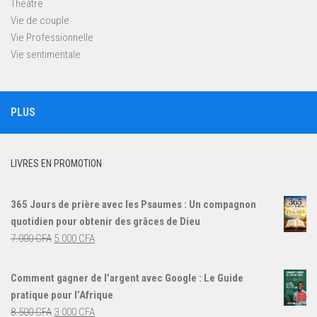
Théâtre
Vie de couple
Vie Professionnelle
Vie sentimentale
PLUS
LIVRES EN PROMOTION
365 Jours de prière avec les Psaumes : Un compagnon
quotidien pour obtenir des grâces de Dieu
Le
Le
7.000
CFA
5.000
CFA
prix
prix
initial
actuel
Comment gagner de l’argent avec Google : Le Guide
était :
est :
pratique pour l’Afrique
7.000 CFA.
5.000 CFA.
Le
Le
8.500
CFA
3.000
CFA