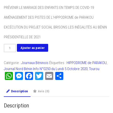
PRÉVENIR LE MARIAGE DES ENFANTS EN TEMPS DE COVID-19
AMÉNAGEMENT DES PISTES DE L’HIPPODROME de PARAKOU
EXCÉCUTION DU PROJET SOCIAL BRISONS LES INÉGALITÉS AU BÉNIN
PRÉSIDENTIELLE DE 2021
quantité
Ajouter au panier
de
Journal
Catégorie :
Journaux Béninois
Étiquettes :
HIPPODROME de PARAKOU
,
Nord
Journal Nord Bénin Info N°0250 du Lundi 5 Octobre 2020
,
Tourou
Bénin
WhatsApp
Messenger
Facebook
Twitter
Email
Partager
Info
N°0250
du
Description
Avis (0)
Lundi
5
Description
Octobre