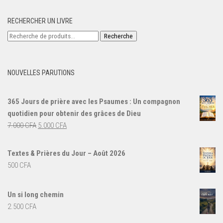
RECHERCHER UN LIVRE
Recherche
Recherche
pour :
NOUVELLES PARUTIONS
365 Jours de prière avec les Psaumes : Un compagnon
quotidien pour obtenir des grâces de Dieu
Le
Le
7.000
CFA
5.000
CFA
prix
prix
initial
actuel
Textes & Prières du Jour – Août 2026
était :
est :
500
CFA
7.000 CFA.
5.000 CFA.
Un si long chemin
2.500
CFA