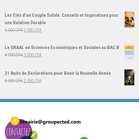
prix
prix
initial
actuel
Les Clés d'un Couple Solide: Conseils et Inspirations pour
était :
est :
une Relation Durable
8.500 CFA.
3.000 CFA.
Le
Le
5.000
CFA
3.000
CFA
prix
prix
initial
actuel
Le GRAAL en Sciences Economiques et Sociales au BAC B
était :
est :
Le
Le
4.000
CFA
3.000
CFA
5.000 CFA.
3.000 CFA.
prix
prix
initial
actuel
21 Nuits de Déclarations pour Bénir la Nouvelle Année
était :
est :
Le
Le
4.900
CFA
2.000
CFA
4.000 CFA.
3.000 CFA.
prix
prix
initial
actuel
était :
est :
4.900 CFA.
2.000 CFA.