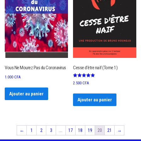
Vous Ne Mourez Pas du Coronavirus
Cesse d’être naïf (Tome 1)
1.000
CFA
Note
2.500
CFA
5.00
sur 5
Ajouter au panier
Ajouter au panier
←
1
2
3
…
17
18
19
20
21
→